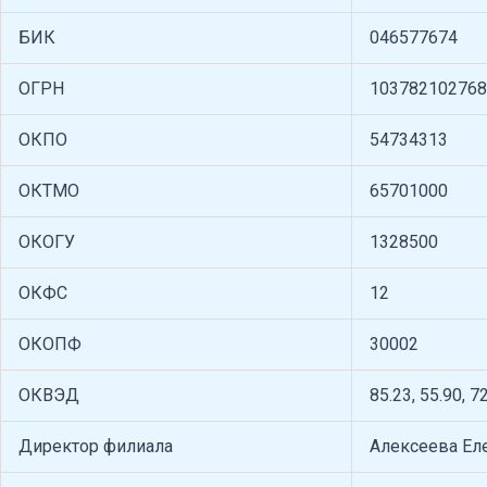
БИК
046577674
ОГРН
103782102768
ОКПО
54734313
ОКТМО
65701000
ОКОГУ
1328500
ОКФС
12
ОКОПФ
30002
ОКВЭД
85.23, 55.90, 7
Директор филиала
Алексеева Ел