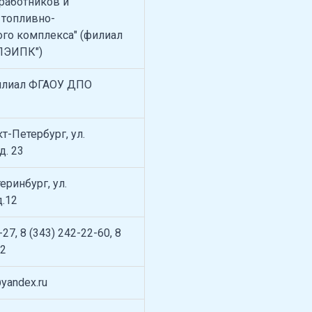
работников и
 топливно-
ого комплекса" (филиал
ПЭИПК")
илиал ФГАОУ ДПО
кт-Петербург, ул.
д. 23
теринбург, ул.
д.12
-27, 8 (343) 242-22-60, 8
82
yandex.ru