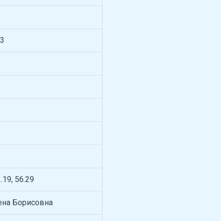
3
2.19, 56.29
ена Борисовна