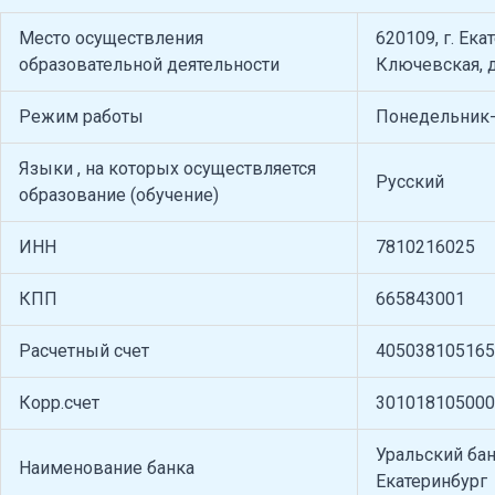
Место осуществления
620109, г. Ека
образовательной деятельности
Ключевская, д
Режим работы
Понедельник-п
Языки , на которых осуществляется
Русский
образование (обучение)
ИНН
7810216025
КПП
665843001
Расчетный счет
40503810516
Корр.счет
301018105000
Уральский ба
Наименование банка
Екатеринбург