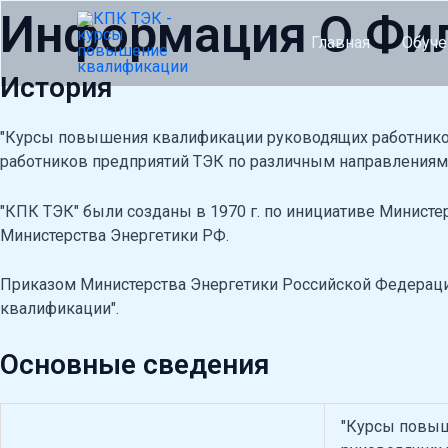
Перейти
Информация О Фи
к
Главная
Обуче
содержимому
История
"Курсы повышения квалификации руководящих работников
работников предприятий ТЭК по различным направления
"КПК ТЭК" были созданы в 1970 г. по инициативе Минис
Министерства Энергетики РФ.
Приказом Министерства Энергетики Российской Федерации
квалификации".
Основные сведения
"Курсы повы