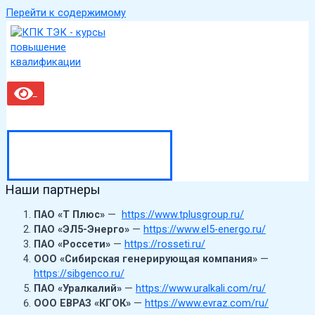
Перейти к содержимому
MAIN MENU
Наши партнеры
ПАО «Т Плюс»
—
https://www.tplusgroup.ru/
ПАО «ЭЛ5-Энерго»
—
https://www.el5-energo.ru/
ПАО «Россети»
—
https://rosseti.ru/
ООО «Сибирская генерирующая компания»
—
https://sibgenco.ru/
ПАО «Уралкалий»
—
https://www.uralkali.com/ru/
ООО ЕВРАЗ «КГОК»
—
https://www.evraz.com/ru/